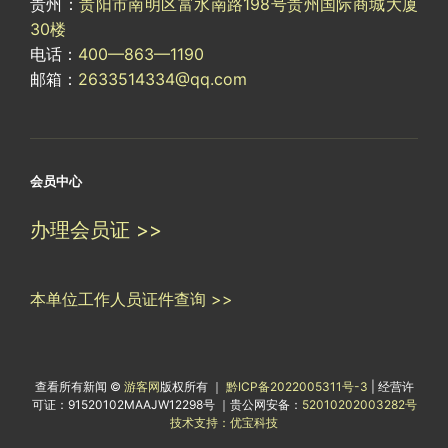
贵州：
贵阳市南明区富水南路198号贵州国际商城大厦
30楼
电话：
400—863—1190
邮箱：
2633514334@qq.com
会员中心
办理会员证 >>
本单位工作人员证件查询 >>
查看所有新闻 ©
游客网
版权所有 ｜
黔ICP备2022005311号-3
| 经营许
可证：91520102MAAJW12298号 ｜贵公网安备：
52010202003282号
技术支持：优宝科技