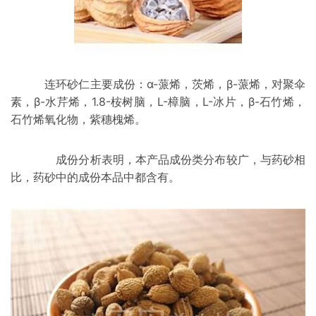
连环砂仁主要成份：α-蒎烯，茨烯，β-蒎烯，对聚伞
素，β-水芹烯，1.8-桉树脑，L-
樟脑
，L-冰片，β-石竹烯，
石竹烯氧化物，
紫穗槐
烯。
成份分析表明，本产品成份类分布较广，与药砂相
比，药砂中的成份本品中都含有。