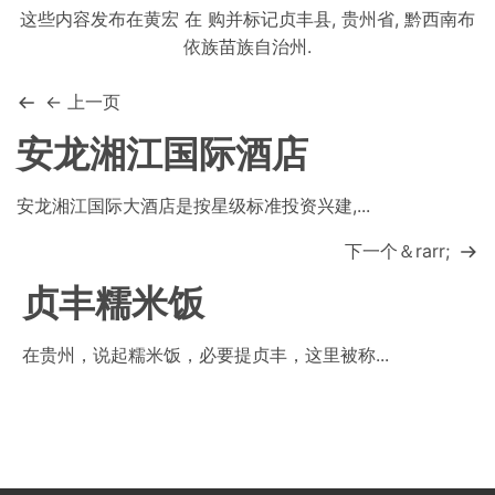
这些内容发布在
黄宏
在
购
并标记
贞丰县
,
贵州省
,
黔西南布
依族苗族自治州
.
← 上一页
安龙湘江国际酒店
安龙湘江国际大酒店是按星级标准投资兴建,...
下一个＆rarr;
贞丰糯米饭
在贵州，说起糯米饭，必要提贞丰，这里被称...