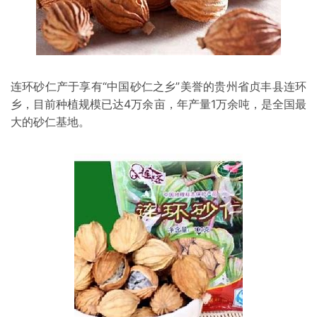
连环
砂仁
产于享有“中国砂仁之乡”美誉的
贵州
省贞
丰县
连环
乡，目前种植规模已达4万余亩，年产量1万余吨，是全国最
大的砂仁基地。