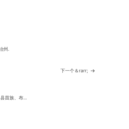
治州
.
下一个＆rarr;
苗族、布...