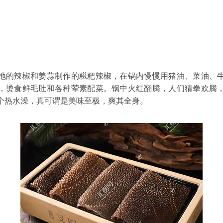
地的
辣椒
和姜蒜制作的
糍粑
辣椒，在锅内慢慢用猪油、菜油、
，烫食鲜毛肚和各种荤素配菜。锅中火红翻腾，人们猜拳欢腾
个热水澡，真可谓是美味至极，爽其全身。