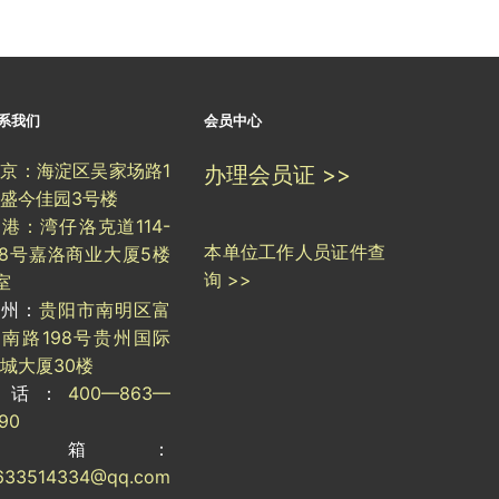
系我们
会员中心
京：海淀区吴家场路1
办理会员证 >>
盛今佳园3号楼
港：湾仔洛克道114-
本单位工作人员证件查
18号嘉洛商业大厦5楼
询 >>
室
贵州：
贵阳市南明区富
南路198号贵州国际
城大厦30楼
电话：
400—863—
190
邮箱：
633514334@qq.com