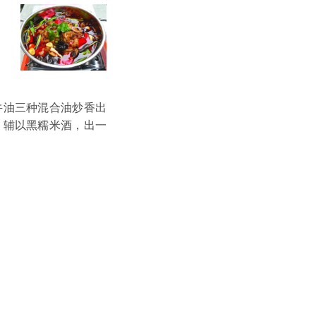
牛油三种混合油炒香出
，辅以黑
糯米
酒，出一