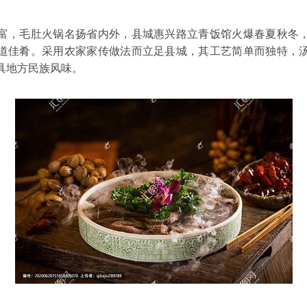
富，
毛肚火锅
名扬省内外，县城惠兴路立青饭馆火爆春夏秋冬
道佳肴。采用农家家传做法而立足县城，其工艺简单而独特，
具地方民族风味。