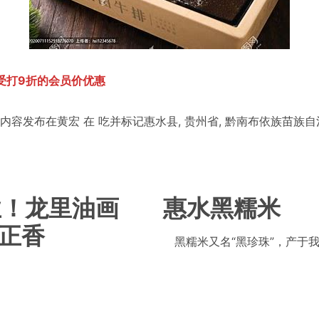
受打9折的会员价优惠
内容发布在
黄宏
在
吃
并标记
惠水县
,
贵州省
,
黔南布依族苗族自
业！龙里油画
惠水黑糯米
”正香
黑糯米又名“黑珍珠”，产于我县