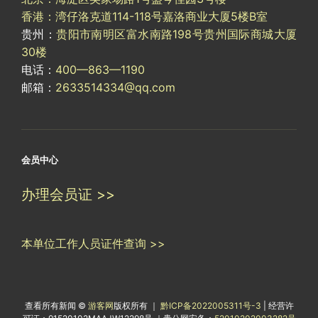
香港：湾仔洛克道114-118号嘉洛商业大厦5楼B室
贵州：
贵阳市南明区富水南路198号贵州国际商城大厦
30楼
电话：
400—863—1190
邮箱：
2633514334@qq.com
会员中心
办理会员证 >>
本单位工作人员证件查询 >>
查看所有新闻 ©
游客网
版权所有 ｜
黔ICP备2022005311号-3
| 经营许