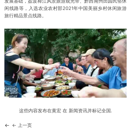
发展基础，荔波樟江风景旅游观光带、黔西南州田园民俗休
闲线路等，入选农业农村部2021年中国美丽乡村休闲旅游
旅行精品景点线路。
这些内容发布在
黄宏
在
新闻资讯
并标记
全国
.
← 上一页