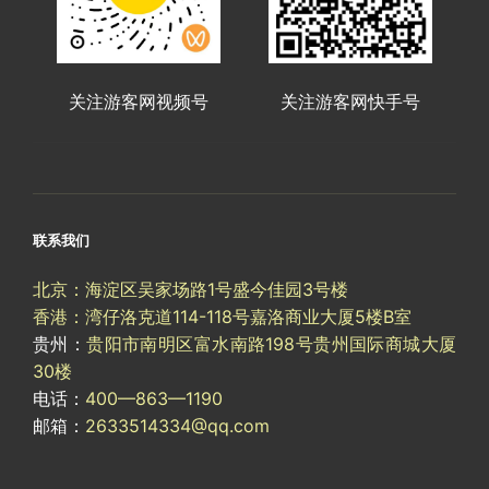
关注游客网视频号
关注游客网快手号
联系我们
北京：海淀区吴家场路1号盛今佳园3号楼
香港：湾仔洛克道114-118号嘉洛商业大厦5楼B室
贵州：
贵阳市南明区富水南路198号贵州国际商城大厦
30楼
电话：
400—863—1190
邮箱：
2633514334@qq.com