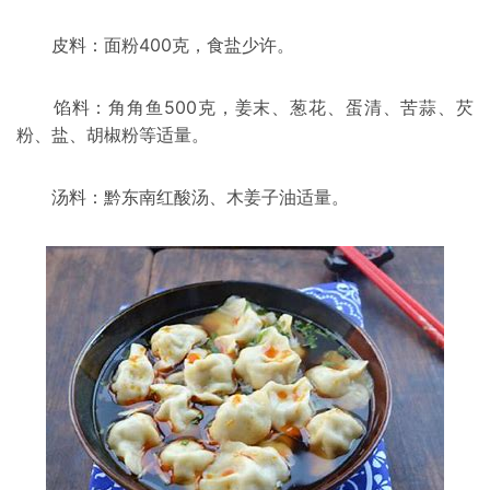
皮料：面粉400克，食盐少许。
馅料：角角鱼500克，姜末、葱花、蛋清、苦蒜、芡
粉、盐、
胡椒
粉等适量。
汤料：黔东南红酸汤、木姜子油适量。