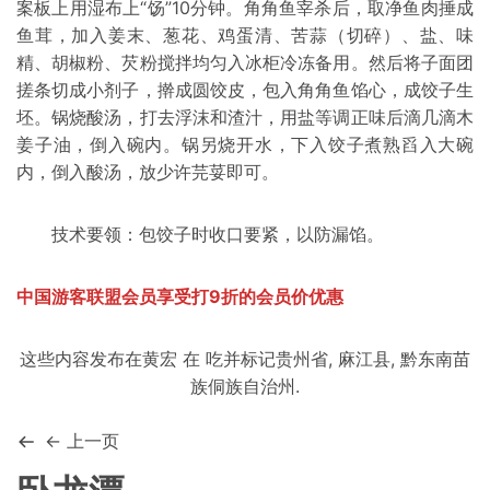
案板上用湿布上“饧”10分钟。角角鱼宰杀后，取净鱼肉捶成
鱼茸，加入姜末、葱花、鸡蛋清、苦蒜（切碎）、盐、味
精、胡椒粉、芡粉搅拌均匀入冰柜冷冻备用。然后将子面团
搓条切成小剂子，擀成圆饺皮，包入角角鱼馅心，成饺子生
坯。锅烧酸汤，打去浮沫
和渣
汁，用盐等调正味后滴几滴木
姜子油，倒入碗内。锅另烧开水，下入饺子煮熟舀入大碗
内，倒入酸汤，放少许芫荽即可。
技术要领：包饺子时收口要紧，以防漏馅。
中国游客联盟会员享受打9折的会员价优惠
这些内容发布在
黄宏
在
吃
并标记
贵州省
,
麻江县
,
黔东南苗
族侗族自治州
.
← 上一页