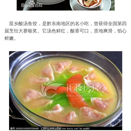
苗乡酸汤
鱼饺
，是黔东南地区的名
小吃
，曾获得全国第四
届烹饪大赛银奖。它汤色鲜红，酸香可口，质地爽滑，馅心
鲜嫩。