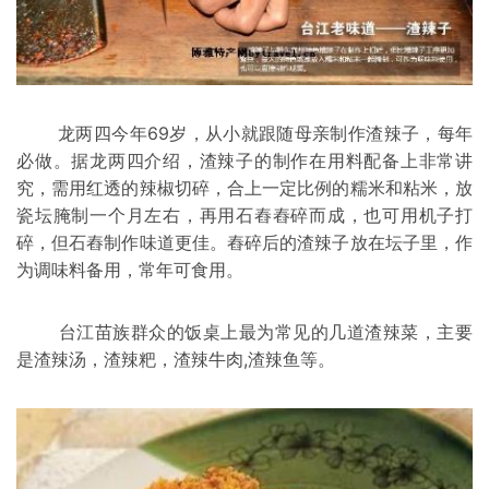
龙两四今年69岁，从小就跟随母亲制作渣辣子，每年
必做。据龙两四介绍，渣辣子的制作在用料配备上非常讲
究，需用红透的
辣椒
切碎，合上一定比例的糯米和粘米，放
瓷坛腌制一个月左右，再用石舂舂碎而成，也可用机子打
碎，但石舂制作味道更佳。舂碎后的渣辣子放在坛子里，作
为调味料备用，常年可食用。
台江苗族群众的饭桌上最为常见的几道渣辣菜，主要
是渣
辣汤
，渣辣粑，渣辣牛肉,渣辣鱼等。