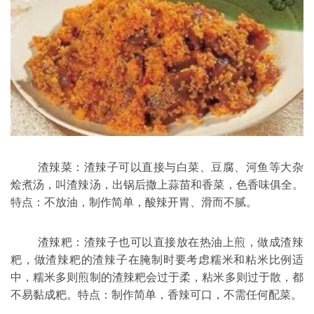
渣辣菜：渣辣子可以直接与白菜、豆腐、河鱼等大杂
烩煮汤，叫渣辣汤，出锅后撒上蒜苗和
香菜
，色香味俱全。
特点：不放油，制作简单，酸辣开胃、滑而不腻。
渣辣粑：渣辣子也可以直接放在热油上煎，做成渣辣
粑，做渣辣粑的渣辣子在腌制时要考虑糯米和粘米比例适
中，糯米多则煎制的渣辣粑会过于柔，粘米多则过于散，都
不易黏成粑。特点：制作简单，香辣可口，不需任何配菜。