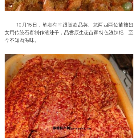
10月15日，笔者有幸跟随欧品英、龙两四两位苗族妇
女用传统石舂制作渣辣子，品尝原生态苗家特色渣辣粑，至
今不知肉滋味。