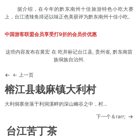
据介绍，在今年的黔东南州十佳旅游特色
小吃
大赛
上，台江渣辣鱼排还以味正色美获评为黔东南州十佳小吃。
中国游客联盟会员享受打9折的会员价优惠
这些内容发布在
黄宏
在
吃
并标记
台江县
,
贵州省
,
黔东南苗
族侗族自治州
.
← 上一页
榕江县栽麻镇大利村
大利侗寨坐落于利洞溪畔的深山幽谷之中，村...
下一个＆rarr;
台江苦丁茶