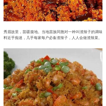
秀眉故里，苗疆腹地。当地苗族同胞对一种叫渣辣子的调味
料近乎痴迷，几乎每家每户必备渣辣子，人人会做渣辣菜。