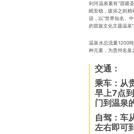
剑河温泉素有“苗疆
眠安稳，疲浴之则精
设，以“世界知名、中
的苗族文化主题温泉
温泉水总流量120
种元素，为贵州名泉
交通：
乘车：从
早上7点
门到温泉
自驾：车
左右即可