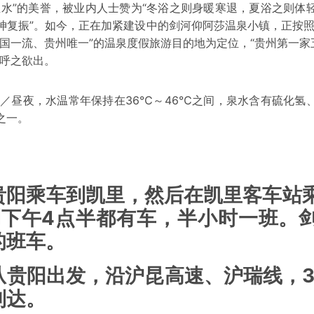
圣水”的美誉，被业内人士赞为“冬浴之则身暖寒退，夏浴之则体
神复振”。如今，正在加紧建设中的剑河仰阿莎温泉小镇，正按照
国一流、贵州唯一”的温泉度假旅游目的地为定位，“贵州第一家
”呼之欲出。
0吨／昼夜，水温常年保持在36℃～46℃之间，泉水含有硫化氢
之一。
贵阳乘车到凯里，然后在凯里客车站
到下午4点半都有车，半小时一班。
的班车。
从贵阳出发，沿沪昆高速、沪瑞线，3
到达。