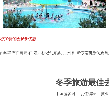
受打9折的会员价优惠
内容发布在
黄宏
在
娱
并标记
剑河县
,
贵州省
,
黔东南苗族侗族自
冬季旅游最佳
中国游客网： 责任编辑： 黄