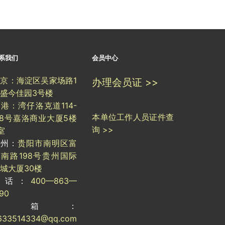
系我们
会员中心
京：海淀区吴家场路1
办理会员证 >>
盛今佳园3号楼
港：湾仔洛克道114-
本单位工作人员证件查
18号嘉洛商业大厦5楼
询 >>
室
贵州：
贵阳市南明区富
南路198号贵州国际
城大厦30楼
电话：
400—863—
190
邮箱：
633514334@qq.com