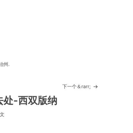
治州
.
下一个＆rarr;
去处-西双版纳
亚文