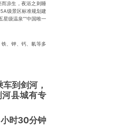
轻而凉生，夜浴之则睡
5A级景区标准规划建
五星级温泉”“中国唯一
、铁、钾、钙、氡等多
乘车到剑河，
剑河县城有专
小时30分钟