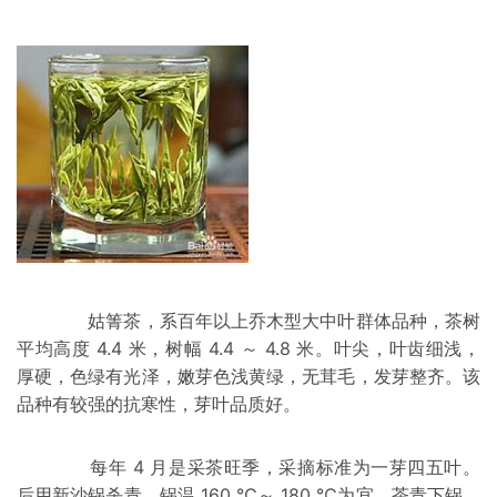
姑箐茶，系百年以上乔木型大中叶群体品种，茶树
平均高度 4.4 米，树幅 4.4 ～ 4.8 米。叶尖，叶齿细浅，
厚硬，色绿有光泽，嫩芽色浅黄绿，无茸毛，发芽整齐。该
品种有较强的抗寒性，芽叶品质好。
每年 4 月是采茶旺季，采摘标准为一芽四五叶。
后用新沙锅杀青，锅温 160 ℃～ 180 ℃为宜。茶青下锅，