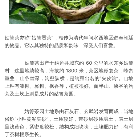
姑箐茶亦称“
姑箐贡茶
”，相传为清代年间水西地区进奉朝廷
的物品。它以其独特的品质和韵味，深受人们喜爱。
姑箐茶出产于
纳雍县
城东约 60 公里的水东乡姑箐
村，这里地势较高，海拔约 1800 米，茶区地形复杂，峰峦
重叠，山谷幽深，沟壑纵横，是纳雍出名的“夹皮沟”。山坡
上种有
漆树
、桦树、枫香等，植被很好。而半山、峡谷的沟
旁及土坎上则是成片的姑箐茶园。
姑箐茶园土地系由石灰石、
玄武
岩发育而成，当地
俗称“小种黄泥夹砂”，土质较好，带砂层砂质壤土，表土层
呈浅黄色，紧密度较松，结构成细块状，土壤肥力好，有利
于茶树根系生长。