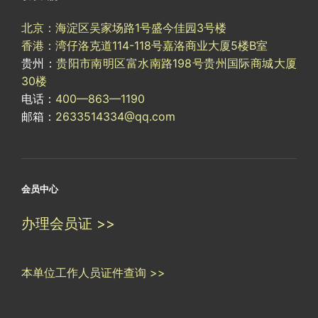
北京：海淀区吴家场路1号盛今佳园3号楼
香港：湾仔洛克道114-118号嘉洛商业大厦5楼B室
贵州：
贵阳市南明区富水南路198号贵州国际商城大厦
30楼
电话：
400—863—1190
邮箱：
2633514334@qq.com
会员中心
办理会员证 >>
本单位工作人员证件查询 >>