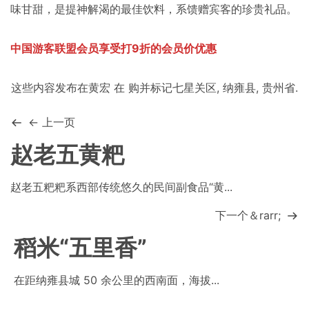
味甘甜，是提神解渴的最佳饮料，系馈赠宾客的珍贵礼品。
中国游客联盟会员享受打9折的会员价优惠
这些内容发布在
黄宏
在
购
并标记
七星关区
,
纳雍县
,
贵州省
.
← 上一页
赵老五黄粑
赵老五粑粑系西部传统悠久的民间副食品“黄...
下一个＆rarr;
稻米“五里香”
在距纳雍县城 50 余公里的西南面，海拔...