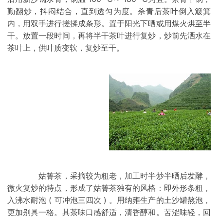
勤翻炒，抖闷结合，直到透匀为度。杀青后茶叶倒入簸箕
内，用双手进行搓揉成条形。置于阳光下晒或用煤火烘至半
干。放置一段时间，再将半干茶叶进行复炒，炒前先洒水在
茶叶上，供叶质变软，复炒至干。
姑箐茶，采摘较为粗老，加工时半炒半晒后发酵，
微火复炒的特点，形成了姑箐茶独有的风格：即外形条粗，
入沸水耐泡 ( 可冲泡三四次 ) 。用纳雍生产的土沙罐熬泡，
更加别具一格。其茶味口感舒适，清香醇和。苦涩味轻，回