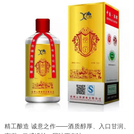
精工酿造 诚意之作——酒质醇厚、入口甘润、