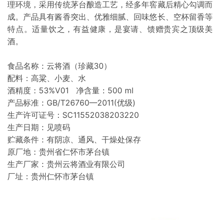
理环境，采用传统茅台酿造工艺，经多年窖藏后精心勾调而
成。产品具有酱香突出、优雅细腻、回味悠长、空杯留香等
特点。适量饮之，有益健康，是宴请、馈赠贵宾之顶级美
酒。
食品名称：云将酒（珍藏30）
配料：高粱、小麦、水
酒精度：53%V01 净含量：500 ml
产品标准：GB/T26760—2011(优级)
生产许可证号：SC11552038203220
生产日期：见喷码
贮藏条件：有阴凉、通风、干燥处保存
原厂地：贵州省仁怀市茅台镇
生产厂家：贵州云将酒业有限公司
厂址：贵州仁怀市茅台镇