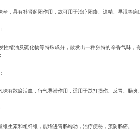
具有补肾起阳作用，故可用于治疗阳痿、遗精、早泄等病
：
发性
精油
及硫化物等特殊成分，散发出一种独特的辛香气味，
；
：
散瘀活血，行气导滞作用，适用于跌打损伤、反胃、肠炎、
：
素和粗纤维，能增进胃肠蠕动，治疗便秘，预防肠癌。