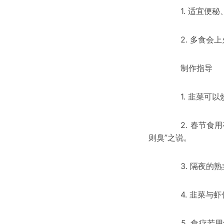
1. 适宜便秘、
2. 多食会上火
制作指导
1. 韭菜可以炒
2. 春节食用有益
则臭”之说。
3. 隔夜的熟韭
4. 韭菜与虾仁配
5. 食疗若用鲜韭