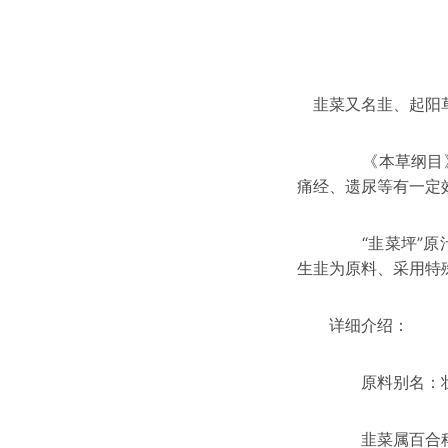
韭菜
又名韭、起阳
《本草纲目》记载
痛经、遗尿等有一定
“韭菜坪”原
生韭为原料、采用特
详细介绍：
原料别名：壮阳
韭菜属
百合