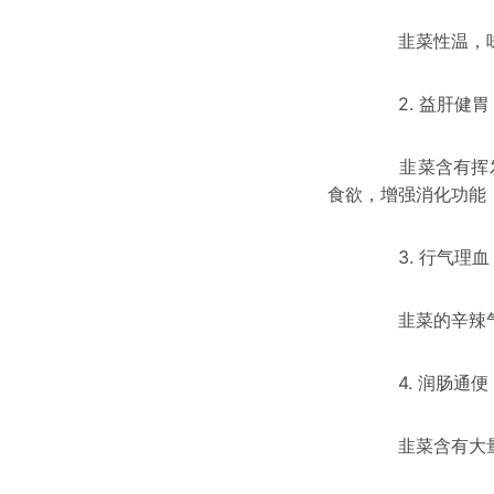
韭菜性温，味辛，
2. 益肝健胃
韭菜含有挥
食欲，增强消化功能
3. 行气理血
韭菜的辛辣气味有
4. 润肠通便
韭菜含有大量维生