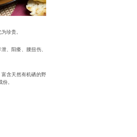
尤为珍贵。
泄、阳痿、腰扭伤、
害、富含天然有机硒的野
成份。