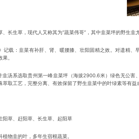
草、长生草，现代人又称其为“蔬菜伟哥”，其中韭菜坪的野生韭
：韭菜有补肝、肾、暖腰膝、壮阳固精之效。对遗精、早
效果。
汁
韭汤
系选取
贵州
第一峰韭菜坪（海拔2900.6米）绿色无公
殊萃取工艺，完整分离、有效保留了野生韭菜中的叶绿素等有益
草、赶阳草、长生草、起阳草
科植物韭的叶，多年生宿根蔬菜。