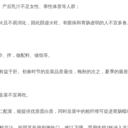
产后乳汁不足女性、寒性体质等人群；
且不易消化，因此阴虚火旺、有眼病和胃肠虚弱的人不宜多食
、拌，做配料、做馅等。
于肝。初春时节的韭菜品质最佳，晚秋的次之，夏季的最差
菜不宜再吃。
菜，能提供优质蛋白质，同时韭菜中的粗纤维可促进胃肠蠕
汁，则因其辛辣刺激呛口，难以下咽，需用牛奶1杯冲入韭汁