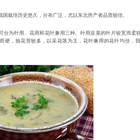
培历史悠久，分布广泛，尤以东北所产者品质较佳。
叶用、花用和花叶兼用三种。叶用韭菜的叶片较宽而柔软
而硬，抽花苔较多，以采花茎为主，花叶兼用的花叶均佳，