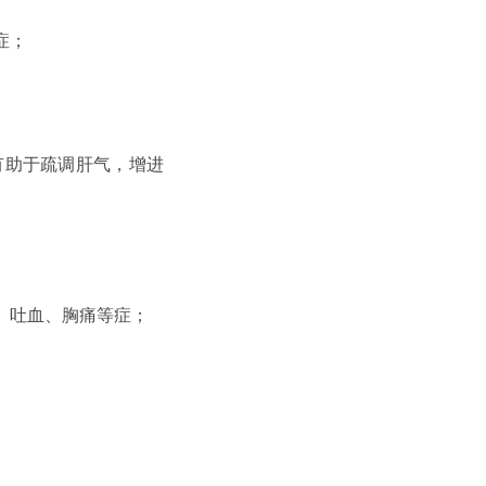
症；
有助于疏调肝气，增进
吐血、胸痛等症；