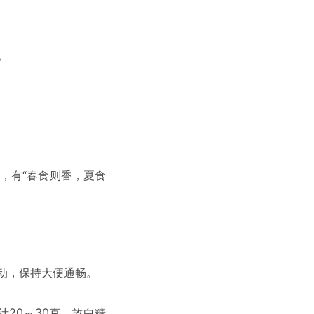
。
，有“春食则香，夏食
动，保持大便通畅。
20～30克，放白糖