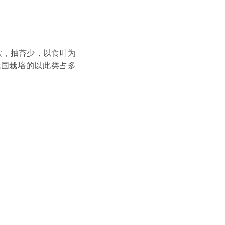
，抽苔少，以食叶为
我国栽培的以此类占多