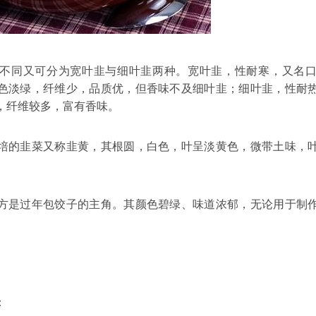
可分为宽叶韭与细叶韭两种。宽叶韭，性耐寒，又名口
色淡绿，纤维少，品质优，但香味不及细叶韭；细叶韭，性耐
，纤维较多，富有香味。
菜又称韭黄，其根圆，白色，叶呈淡黄色，微带土味，叶
年包饺子的主角。其颜色碧绿、味道浓郁，无论用于制作
：