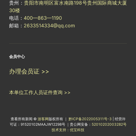
贵州：
贵阳市南明区富水南路198号贵州国际商城大厦
30楼
电话：
400—863—1190
邮箱：
2633514334@qq.com
会员中心
办理会员证 >>
本单位工作人员证件查询 >>
查看所有新闻 ©
游客网
版权所有 ｜
黔ICP备2022005311号-3
| 经营许
可证：91520102MAAJW12298号 ｜贵公网安备：
52010202003282号
技术支持：优宝科技