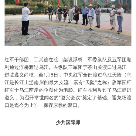
红军干部团、工兵连在渡口架设浮桥，军委纵队及五军团顺
利通过浮桥渡过乌江。左纵队三军团于茶山关渡口过乌江，
进驻遵义尚稽。至1月6日，中央红军全部渡过乌江天险（乌
江是长江上游南岸的最大支流，素有“天险”之称）敌军围歼
红军于乌江南岸的企图化为泡影。红军胜利度过了乌江挺进
遵义，为召开举世闻名的“遵义会议”奠定了基础。迴龙场渡
口是迄今为止唯一保存原貌的渡口。
少共国际师