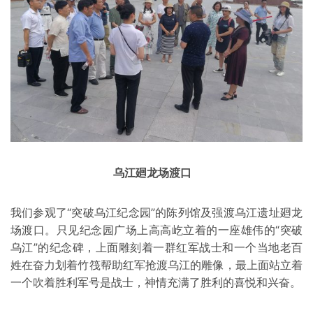
乌江廻龙场渡口
我们参观了“突破乌江纪念园”的陈列馆及强渡乌江遗址廻龙
场渡口。只见纪念园广场上高高屹立着的一座雄伟的“突破
乌江”的纪念碑，上面雕刻着一群红军战士和一个当地老百
姓在奋力划着竹筏帮助红军抢渡乌江的雕像，最上面站立着
一个吹着胜利军号是战士，神情充满了胜利的喜悦和兴奋。