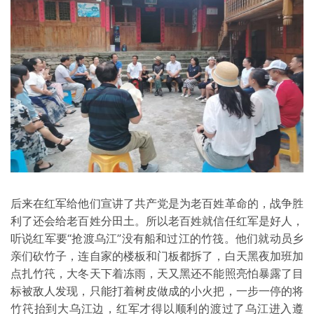
后来在红军给他们宣讲了共产党是为老百姓革命的，战争胜
利了还会给老百姓分田土。所以老百姓就信任红军是好人，
听说红军要“抢渡乌江”没有船和过江的竹筏。他们就动员乡
亲们砍竹子，连自家的楼板和门板都拆了，白天黑夜加班加
点扎竹笩，大冬天下着冻雨，天又黑还不能照亮怕暴露了目
标被敌人发现，只能打着树皮做成的小火把，一步一停的将
竹笩抬到大乌江边，红军才得以顺利的渡过了乌江进入遵