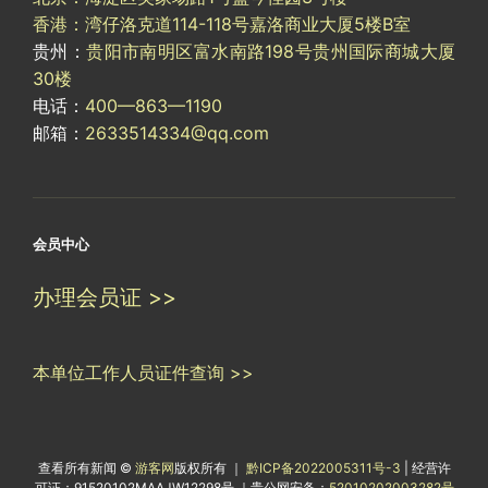
香港：湾仔洛克道114-118号嘉洛商业大厦5楼B室
贵州：
贵阳市南明区富水南路198号贵州国际商城大厦
30楼
电话：
400—863—1190
邮箱：
2633514334@qq.com
会员中心
办理会员证 >>
本单位工作人员证件查询 >>
查看所有新闻 ©
游客网
版权所有 ｜
黔ICP备2022005311号-3
| 经营许
可证：91520102MAAJW12298号 ｜贵公网安备：
52010202003282号