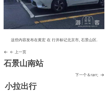
这些内容发布在
黄宏
在
行
并标记
北京市
,
石景山区
.
← 上一页
石景山南站
下一个＆rarr;
小拉出行