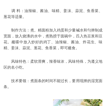
调 料：油辣椒、酱油、味精、姜沫、蒜泥、鱼
香菜
、
葱花等适量。
制作方法：煮。精面粉加入鸡蛋和少量碱水和匀擀制成
宽面，放入烧沸的水中，煮熟捞于面碗中，舀入热豆浆和豆
花。蘸碟中放入炒好的鸡丁、油辣椒、酱油、炸花生、味
精、姜沫、蒜泥、葱花、鱼香菜，即可蘸食。
风味特色：柔软滑爽，辣香味浓，风味特殊，为遵义地
区的名
小吃
。
技术要领：煮面条的时间不能过长，要用现擀的湿宽面
条。