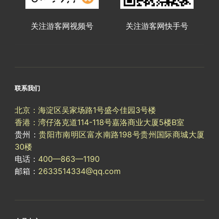
关注游客网视频号
关注游客网快手号
联系我们
北京：海淀区吴家场路1号盛今佳园3号楼
香港：湾仔洛克道114-118号嘉洛商业大厦5楼B室
贵州：
贵阳市南明区富水南路198号贵州国际商城大厦
30楼
电话：
400—863—1190
邮箱：
2633514334@qq.com