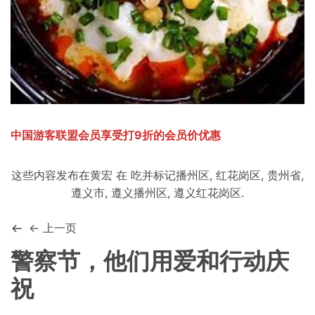
中国游客联盟会员享受打9折的会员价优惠
这些内容发布在
黄宏
在
吃
并标记
播州区
,
红花岗区
,
贵州省
,
遵义市
,
遵义播州区
,
遵义红花岗区
.
← 上一页
警察节，他们用爱和行动庆
祝