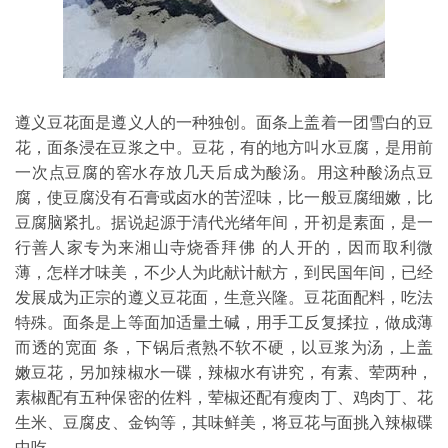
遵义
豆花面是遵义人的一种独创。面条上盖着一团雪白的豆
花，面条浸在
豆浆
之中。豆花，有的地方叫
水豆腐
，是用前
一次点豆腐的窖水存放几天后成为酸汤。用这种酸汤点豆
腐，使豆腐没有
石膏
或卤水的苦涩味，比一般豆腐细嫩，比
豆腐脑
紧扎。据说起源于清代光绪年间，开初是素面，是一
行善人家专为来湘山寺烧香拜佛 的人开的，因而取利微
薄，怎样才味美，不少人为此献计献方，到民国年间，已经
发展成为正宗的遵义豆花面，生意
兴隆
。豆花面配料，吃法
特殊。面条是上等面加适量土碱，用手工反复揉拉，做成薄
而透的宽面 条，下锅后煮熟不软不硬，以豆浆为汤，上盖
嫩豆花，另加
辣椒
水一碟，辣椒水有讲究，有素、荤两种，
素椒配有五种保密的佐料，荤椒还配有瘦肉丁、鸡肉丁、花
生米、
豆腐皮
、金钩等，其味鲜美，将豆花与面挑入辣椒碟
中吃。