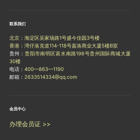
联系我们
北京：海淀区吴家场路1号盛今佳园3号楼
香港：湾仔洛克道114-118号嘉洛商业大厦5楼B室
贵州：
贵阳市南明区富水南路198号贵州国际商城大厦
30楼
电话：
400—863—1190
邮箱：
2633514334@qq.com
会员中心
办理会员证 >>