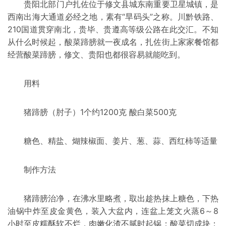
贵阳
北部门户扎佐位于修
文县
城东南重要卫星城镇，是
西南出海大
通道
必经之地，素有“旱码头”之称。川黔铁路、
210国道贯穿南北，贵毕、贵遵高等级公路在此交汇。不知
从什么时候起，酸菜蹄膀就一夜成名，扎佐街上家家餐馆都
经营酸菜蹄膀，修文、贵阳也都很容易就能吃到。
用料
猪蹄膀（肘子）1个约1200克 酸白菜500克
糖色、精盐、煳
辣椒
面、姜片、葱、蒜、西红柿等适量
制作方法
猪蹄膀治净，在沸水里略煮，取出趁热抹上糖色，下热
油锅中炸至皮金黄色，装入大盆内，连盆上笼文火蒸6～8
小时至皮糯酥软不烂，肉嫩化渣不腻时起锅；酸菜切成块；