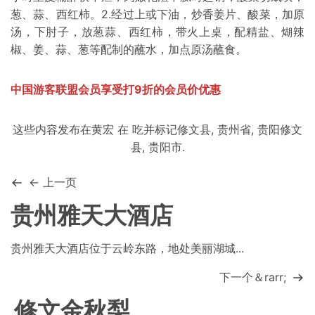
葱、蒜、西红柿。2.经过上或下油，炒香姜片、酸菜，加原
汤，下肘子，放葱蒜、西红柿，带火上桌，配精盐、煳辣
椒、姜、蒜、葱等配制的
蘸水
，加点原汤蘸食。
中国游客联盟会员享受打9折的会员价优惠
这些内容发布在
黄宏
在
吃
并标记
修文县
,
贵州省
,
贵阳修文
县
,
贵阳市
.
← 上一页
贵州雅天大酒店
贵州雅天大酒店位于云岭东路，地处美丽湖城...
下一个＆rarr;
修文金秋梨