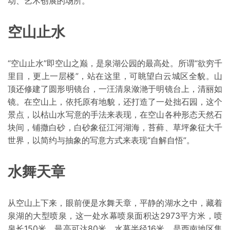
动、艺术创展的场所。
空山止水
“空山止水”即空山之巅，是泉湖公园的最高处。所谓“欲穷千
里目，更上一层楼”，站在这里，可眺望白云城区全貌。山
顶还修建了圆形明镜台，一汪清泉潋滟于明镜台上，清丽如
镜。在空山上，依托原有地貌，还打造了一处拙石园，这个
景点，以枯山水写意的手法来表现，在空山各种形态天然石
块间，铺撒白砂，白砂象征江河湖海，苔藓、草坪象征大千
世界，以简约与抽象的写意方式来表现“自解自悟”。
水舞天章
从空山上下来，眼前便是水舞天章，平静的湖水之中，藏着
泉湖的大型喷泉，这一处水幕喷泉面积达2973平方米，喷
泉长150米，最高可达80米，水幕半径16米，是西南地区集