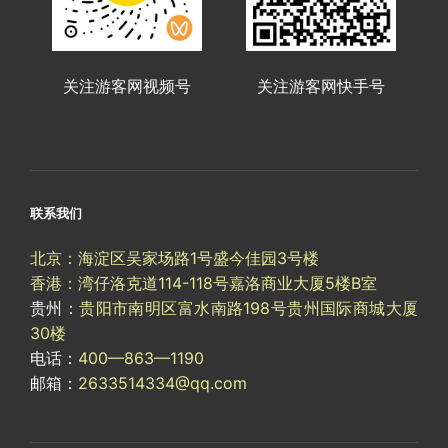
关注游客网视频号
关注游客网快手号
联系我们
北京：海淀区吴家场路1号盛今佳园3号楼
香港：湾仔洛克道114-118号嘉洛商业大厦5楼B室
贵州：
贵阳市南明区富水南路198号贵州国际商城大厦
30楼
电话：
400—863—1190
邮箱：
2633514334@qq.com