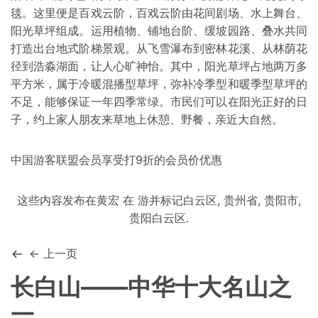
毯。这里便是百戏云阶，百戏云阶由花间剧场、水上舞台、
阳光草坪组成。运用植物、铺地台阶、缓坡园路、叠水共同
打造出台地式阶梯景观。从飞雪瀑布到密林花溪、从林荫花
径到浩淼湖面，让人心旷神怡。其中，阳光草坪占地两万多
平方米，属于冷暖混播型草坪，弥补冷季型和暖季型草坪的
不足，能够保证一年四季常绿。市民们可以在阳光正好的日
子，约上家人朋友来草地上休憩、野餐，亲近大自然。
中国游客联盟会员享受打9折的会员价优惠
这些内容发布在
黄宏
在
游
并标记
白云区
,
贵州省
,
贵阳市
,
贵阳白云区
.
← 上一页
长白山——中华十大名山之
一