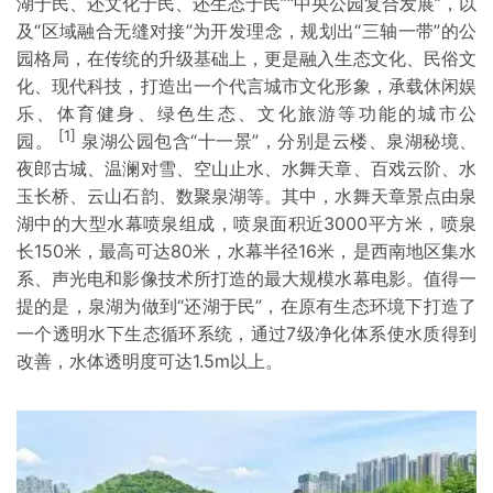
湖于民、还文化于民、还生态于民”“中央公园复合发展”，以
及“区域融合无缝对接”为开发理念，规划出“三轴一带”的公
园格局，在传统的升级基础上，更是融入生态文化、民俗文
化、现代科技，打造出一个代言城市文化形象，承载休闲娱
乐、体育健身、绿色生态、文化旅游等功能的城市公
[1]
园。
泉湖公园包含“十一景”，分别是云楼、泉湖秘境、
夜郎古城、温澜对雪、空山止水、水舞天章、百戏云阶、水
玉长桥、云山石韵、数聚泉湖等。其中，水舞天章景点由泉
湖中的大型水幕喷泉组成，喷泉面积近3000平方米，喷泉
长150米，最高可达80米，水幕半径16米，是西南地区集水
系、声光电和影像技术所打造的最大规模水幕电影。值得一
提的是，泉湖为做到“还湖于民”，在原有生态环境下打造了
一个透明水下生态循环系统，通过7级净化体系使水质得到
改善，水体透明度可达1.5m以上。