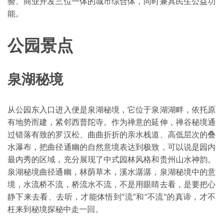
验、商业开发三位一体的城市综合体，同时兼具民生公益功
能。
公园景点
泉湖秘境
从公园东入口进入便是泉湖秘境，它位于泉湖湖畔，依托原
有地势而建，紧邻西普陀寺。作为禅意的延伸，禅谷秘境通
过错落有致的罗汉松、曲曲折折的亲水栈道、高低层次的叠
水瀑布，把曲径通幽的自然意境表达到极致，可以说是园内
最内秀的区域，充分展现了中式园林风格和贵州山水神韵。
泉湖秘境曲径通幽，林荫草木，溪水潺潺，泉湖秘境中的意
境，水流桥不流，桥流水不流，不是用眼睛去看，是要把心
静下来去看、去听，才能体悟到“流”和“不流”的真谛，才不
枉来到秘境探秘中走一回。