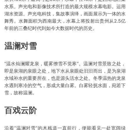
水系、声光电和影像技术所打造的最大规模水幕电影。运用
湖水资源、声光电科技，集故事演绎，画面展示为一体的水
舞秀。水舞面积为西南最大，水幕上将投射出贵州从2.5亿
年前的三叠纪时代到如今大数据时代的历史。
温澜对雪
“温水灿澜耀龙泉，暖雾缭雪不觉寒”。温澜对雪景致之处，
即是泉湖的泉眼之处，地下水从泉眼处汩汩而出，是为泉湖
水域补水的重要所在，也是源头活水之处。冬季温热的龙泉
水遇到寒冷的空气，形成大量白雾。白雾轻抚水面，宛若下
雪，故称温澜。
百戏云阶
沿着“温澜对雪”的木栈道一直前行，便能看见一处宽阔绿