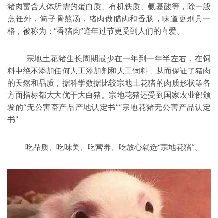
猪肉富含人体所需的蛋白质、有机铁质、氨基酸等，除一般
烹饪外，筒子骨熬汤，猪肉做
腊肉
和
香肠
，味道更别具一
格，被称为：“
香猪
肉”逢年过节更受到人们的喜爱。
宗地土花猪生长周期最少在一年到一年半左右，在饲
料中绝不添加任何人工添加剂和人工饲料，从而保证了猪肉
的天然和品质，据科学数据比较宗地土花猪的肉质形状等各
方面指标都大大优于大
白猪
。宗地花猪还受到国家农业部颁
发的“无公害畜产品产地认定书”“宗地花猪无公害产品认定
书”
吃品质、吃味美、吃营养、吃放心就选“宗地花猪”。