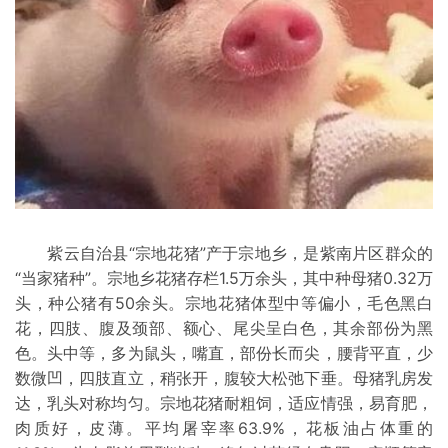
紫云自治县“宗地花猪”产于宗地乡，是紫南片区群众的
“当家猪种”。宗地乡花猪存栏1.5万余头，其中种母猪0.32万
头，种公猪有50余头。宗地花猪体型中等偏小，毛色黑白
花，四肢、腹及颈部、额心、尾尖呈白色，其余部份为黑
色。头中等，多为鼠头，嘴直，部份长而尖，腰背平直，少
数微凹，四肢直立，稍张开，腹较大松弛下垂。母猪乳房发
达，乳头对称均匀。宗地花猪耐粗饲，适应情强，易育肥，
肉质好，皮薄。平均屠宰率63.9%，花板油占体重的