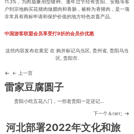
11.3%，为肉脂兼用型猪种。逢年过节经有
贵阳
、
安顺
等客
户到宗地购买花猪肉做腊肉和香肠，被称为香猪肉，是一项
非常具有商标申请和保护价值的地方特色农畜产品。
中国游客联盟会员享受打9折的会员价优惠
这些内容发布在
黄宏
在
购
并标记
乌当区
,
贵州省
,
贵阳乌当
区
,
贵阳市
.
← 上一页
雷家豆腐圆子
贵阳小吃五花八门，一些老贵阳一定还记...
下一个＆rarr;
河北部署2022年文化和旅