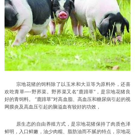
宗地花猪的饲料除了以玉米和大豆等为原料外，还喜
欢吃青草—-野荞菜。野荞菜又名“鹿蹄草”，是宗地花猪良
好的青饲料。 “鹿蹄草”对高血脂、高血压和糖尿病引起的视
网膜炎及高血压引起的脑溢血有较好的功效，
原生态的自由养殖方式，是宗地花猪保持了肉质色泽
鲜明，入口鲜嫩，油少肉糯、脂肪油而不腻的特点，宗地花