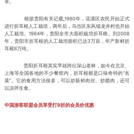
草。
根据贵阳有关记载,1980年，
花溪区
农民开始正式
进行折耳根人工栽培，两年后，
乌当区
东风镇龙井村也开始
人工栽培。1984年，贵阳全市大面积栽培折耳根。到2008
年，贵阳市折耳根的人工栽培面积已达3万亩，年产新鲜折
耳根8万吨。
贵阳折耳根其实早就跨出深山老林，如今在
北京
、
上海
等全国各地的不少餐馆内，折耳根都是口味奇特的“名
菜”。它的食用方法很多，可以炒新鲜肉丝、炒
腊肉
，还可
以凉拌生食。
中国游客联盟会员享受打9折的会员价优惠