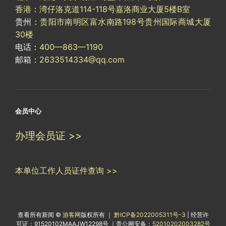
香港：湾仔洛克道114-118号嘉洛商业大厦5楼B室
贵州：
贵阳市南明区富水南路198号贵州国际商城大厦
30楼
电话：
400—863—1190
邮箱：
2633514334@qq.com
会员中心
办理会员证 >>
本单位工作人员证件查询 >>
查看所有新闻 ©
游客网
版权所有 ｜
黔ICP备2022005311号-3
| 经营许
可证：91520102MAAJW12298号 ｜贵公网安备：
52010202003282号