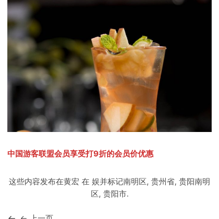
中国游客联盟会员享受打9折的会员价优惠
这些内容发布在
黄宏
在
娱
并标记
南明区
,
贵州省
,
贵阳南明
区
,
贵阳市
.
← 上一页