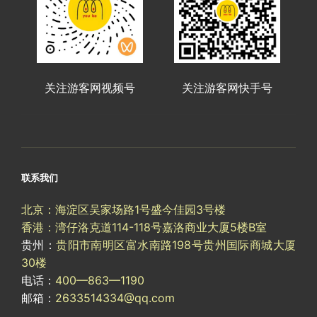
关注游客网视频号
关注游客网快手号
联系我们
北京：海淀区吴家场路1号盛今佳园3号楼
香港：湾仔洛克道114-118号嘉洛商业大厦5楼B室
贵州：
贵阳市南明区富水南路198号贵州国际商城大厦
30楼
电话：
400—863—1190
邮箱：
2633514334@qq.com