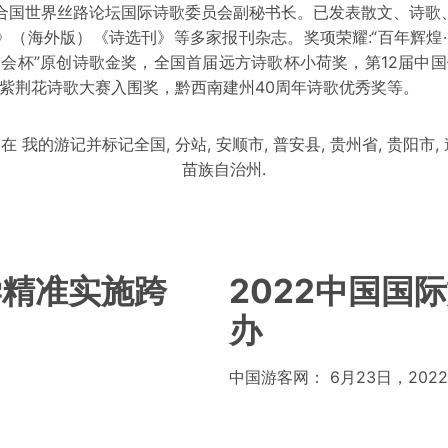
合国世界丝路论坛国际诗歌委员会副秘书长。已发表散文、诗歌、
》（海外版）《诗选刊》等多家报刊杂志。奖项荣耀:“百年辉煌·
诵会杯”原创诗歌金奖，全国首届远方诗歌杯小荷奖，第12届中国
届紫荆花诗歌大赛入围奖，黔西南建州40周年诗歌优秀奖等。
在
我的游记
并标记
全国
,
分站
,
安顺市
,
普安县
,
贵州省
,
贵阳市
,
苗族自治州
.
学精准实施跨
2022中国国
办
中国游客网： 6月23日，2022中