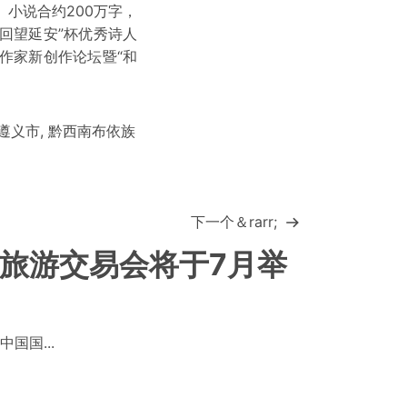
小说合约200万字，
回望延安”杯优秀诗人
作家新创作论坛暨“和
遵义市
,
黔西南布依族
下一个＆rarr;
际旅游交易会将于7月举
国国...