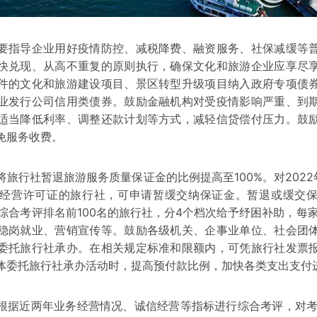
指导企业用好疫情防控、减税降费、融资服务、社保减缓等普
快兑现、从高不重复的原则执行，确保文化和旅游企业应享尽
件的文化和旅游建设项目、景区转型升级项目纳入政府专项债
业发行公司信用类债券。鼓励金融机构对受疫情影响严重、到
适当降低利率、调整还款计划等方式，减轻信贷偿付压力。鼓
免服务收费。
行社暂退旅游服务质量保证金的比例提高至100%。对2022年
经营许可证的旅行社，可申请暂缓交纳保证金。暂退或缓交
。对综合考评排名前100名的旅行社，分4个档次给予纾困补助，每
稳岗就业、营销宣传等。鼓励各级机关、企事业单位、社会团
委托旅行社承办。在相关规定标准和限额内，可凭旅行社发票
体委托旅行社承办活动时，提高预付款比例，加快各类支出支付
近两年业务经营情况、诚信经营等指标进行综合考评，对考