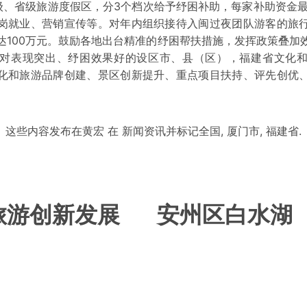
级、省级旅游度假区，分3个档次给予纾困补助，每家补助资金最
岗就业、营销宣传等。对年内组织接待入闽过夜团队游客的旅
达100万元。鼓励各地出台精准的纾困帮扶措施，发挥政策叠加
对表现突出、纾困效果好的设区市、县（区），福建省文化
化和旅游品牌创建、景区创新提升、重点项目扶持、评先创优
这些内容发布在
黄宏
在
新闻资讯
并标记
全国
,
厦门市
,
福建省
.
旅游创新发展
安州区白水湖