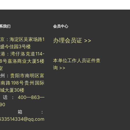
系我们
会员中心
京：海淀区吴家场路1
办理会员证 >>
盛今佳园3号楼
港：湾仔洛克道114-
本单位工作人员证件查
18号嘉洛商业大厦5楼
询 >>
室
贵州：
贵阳市南明区富
南路198号贵州国际
城大厦30楼
电话：
400—863—
190
邮箱：
633514334@qq.com