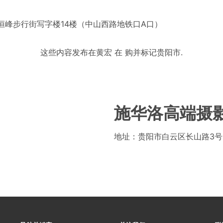
恒峰步行街写字楼14楼（中山西路地铁口A口）
这些内容发布在
黄宏
在
购
并标记
贵阳市
.
施华洛高端摄影
地址：贵阳市白云区长山路3号1栋