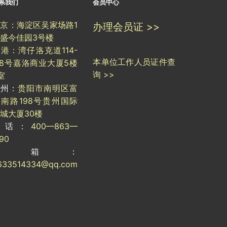
系我们
会员中心
京：海淀区吴家场路1
办理会员证 >>
盛今佳园3号楼
港：湾仔洛克道114-
本单位工作人员证件查
18号嘉洛商业大厦5楼
询 >>
室
贵州：
贵阳市南明区富
南路198号贵州国际
城大厦30楼
电话：
400—863—
190
邮箱：
633514334@qq.com