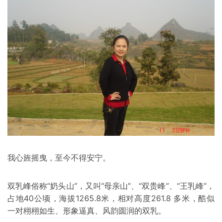
我心旌摇曳，至今不得安宁。
双乳峰俗称“奶头山”，又叫“母亲山”、“双贵峰”、“王乳峰”，
占地40公顷，海拔1265.8米，相对高度261.8 多米，酷似
一对栩栩如生、形象逼真、风韵圆润的双乳。