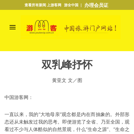
办理会员证
查看所有新闻 上游客网 游全中国 ｜
双乳峰抒怀
黄亚文 文／图
中国游客网：
一直以来，我的“大地母亲”观念都是内在而抽象的。外部形
态还从未触发过我的思考。即便游览了全省、乃至全国，观
看过不少与人体酷似的自然景观，什么“生命之源”、“生命之