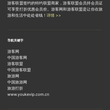
游客联盟签约的特约联盟商家，游客联盟会员持会员证
可享受打折优惠会员价。游客网和游客联盟是让你在旅
游和生活中处处省钱！
详情 >>
导航关键字
游客网
中国游客网
游客联盟
中国游客联盟
旅游网
中国旅游网
旅游打折
www.youkevip.com.cn