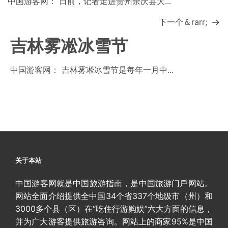
中国游客网： 日前，记者走进贵州余庆县大...
下一个＆rarr;
吉林雾凇冰雪节
中国游客网： 吉林雾凇冰雪节是每年一月中...
关于本站
中国游客网就是中国旅游指南，是中国旅游门戶网站。
网站全面介绍提供全中国34个省337个地级市（州）和
3000多个县（区）在“吃住行游购娱”六大方面的信息，
并为广大游客提供旅游咨询。网站上的商家95%是中国