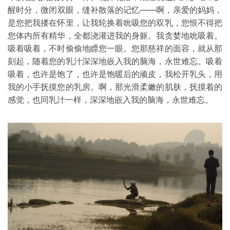
醒时分，微闭双眼，缝补散落的记忆——啊，亲爱的妈妈，
是您把我搂在怀里，让我轮换着吮吸您的双乳，您恨不得把
您体内所有精华，全都浇灌进我的身躯。我贪婪地吮吸着。
吸着吸着，不时偷偷地瞟您一眼。您那慈祥的面容，就从那
刻起，随着您的乳汁深深地嵌入我的脑海，永世难忘。吸着
吸着，也许是饱了，也许是饱暖后的顽皮，我松开乳头，用
我的小手抚摸您的乳房。啊，那光滑柔嫩的肌肤，抚摸着的
感觉，也同乳汁一样，深深地嵌入我的脑海，永世难忘。