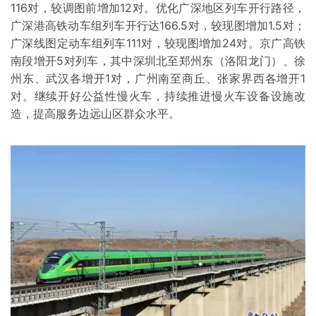
116对，较调图前增加12对。优化广深地区列车开行路径，
广深港高铁动车组列车开行达166.5对，较现图增加1.5对；
广深线图定动车组列车111对，较现图增加24对。京广高铁
南段增开5对列车，其中深圳北至郑州东（洛阳龙门）、徐
州东、武汉各增开1对，广州南至商丘、张家界西各增开1
对。继续开好公益性慢火车，持续推进慢火车设备设施改
造，提高服务边远山区群众水平。