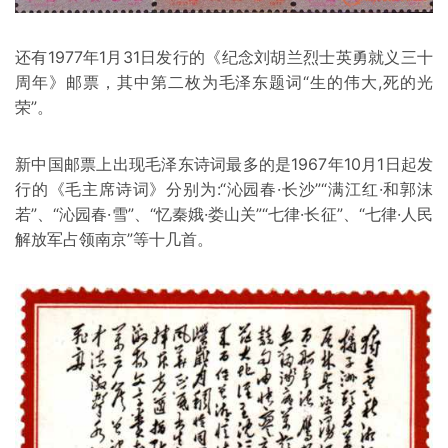
还有1977年1月31日发行的《纪念刘胡兰烈士英勇就义三十
周年》邮票，其中第二枚为毛泽东题词“生的伟大,死的光
荣”。
新中国邮票上出现毛泽东诗词最多的是1967年10月1日起发
行的《毛主席诗词》分别为:“沁园春·长沙”“满江红·和郭沫
若”、“沁园春·雪”、“忆秦娥·娄山关”“七律·长征”、“七律·人民
解放军占领南京”等十几首。