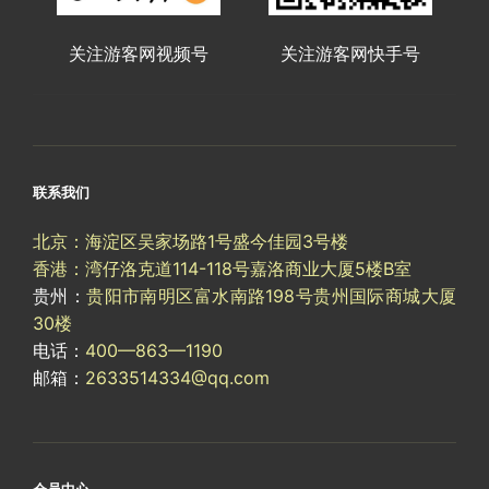
关注游客网视频号
关注游客网快手号
联系我们
北京：海淀区吴家场路1号盛今佳园3号楼
香港：湾仔洛克道114-118号嘉洛商业大厦5楼B室
贵州：
贵阳市南明区富水南路198号贵州国际商城大厦
30楼
电话：
400—863—1190
邮箱：
2633514334@qq.com
会员中心