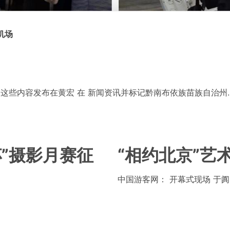
机场
这些内容发布在
黄宏
在
新闻资讯
并标记
黔南布依族苗族自治州
.
杯”摄影月赛征
“相约北京”艺
中国游客网： 开幕式现场 于阗 摄