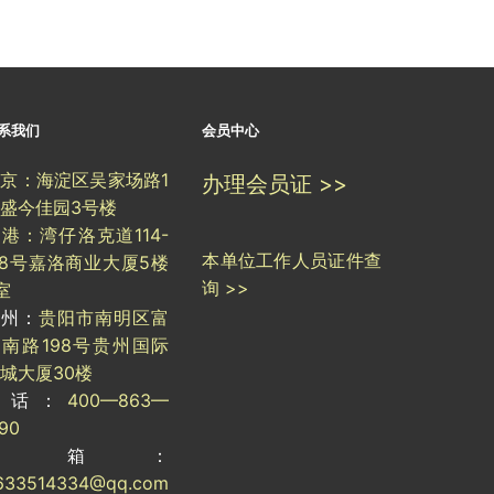
系我们
会员中心
京：海淀区吴家场路1
办理会员证 >>
盛今佳园3号楼
港：湾仔洛克道114-
本单位工作人员证件查
18号嘉洛商业大厦5楼
询 >>
室
贵州：
贵阳市南明区富
南路198号贵州国际
城大厦30楼
电话：
400—863—
190
邮箱：
633514334@qq.com