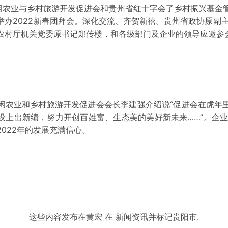
休闲农业与乡村旅游开发促进会和贵州省红十字会了乡村振兴基金
举办2022新春团拜会。深化交流、齐贺新禧。贵州省政协原副主
农村厅机关党委原书记郑传楼，和各级部门及企业的领导应邀参
闲农业和乡村旅游开发促进会会长李建强介绍说“促进会在虎年
设上出新绩，努力开创百姓富、生态美的美好新未来……”。企业家
022年的发展充满信心。
这些内容发布在
黄宏
在
新闻资讯
并标记
贵阳市
.