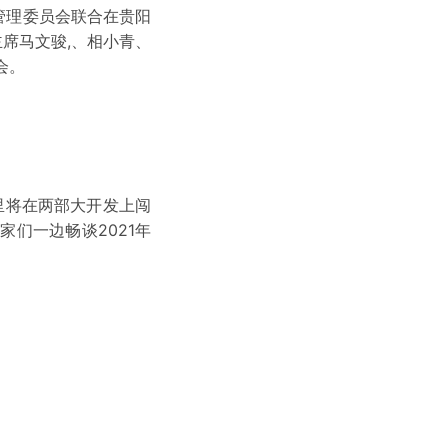
管理委员会联合在贵阳
席马文骏,、相小青、
会。
里将在两部大开发上闯
们一边畅谈2021年