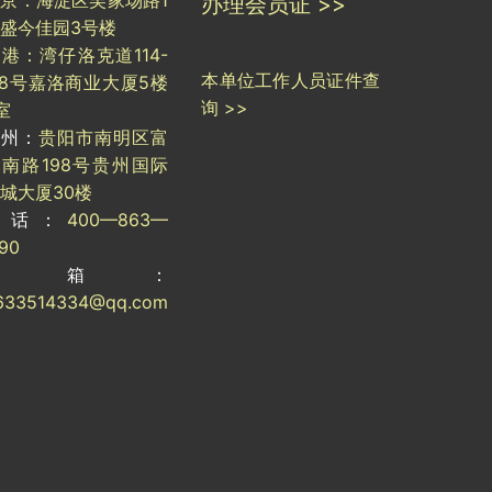
京：海淀区吴家场路1
办理会员证 >>
盛今佳园3号楼
港：湾仔洛克道114-
本单位工作人员证件查
18号嘉洛商业大厦5楼
询 >>
室
贵州：
贵阳市南明区富
南路198号贵州国际
城大厦30楼
电话：
400—863—
190
邮箱：
633514334@qq.com