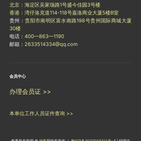
北京：海淀区吴家场路1号盛今佳园3号楼
香港：湾仔洛克道114-118号嘉洛商业大厦5楼B室
贵州：
贵阳市南明区富水南路198号贵州国际商城大厦
30楼
电话：
400—863—1190
邮箱：
2633514334@qq.com
会员中心
办理会员证 >>
本单位工作人员证件查询 >>
查看所有新闻 ©
游客网
版权所有 ｜
黔ICP备2022005311号-3
| 经营许