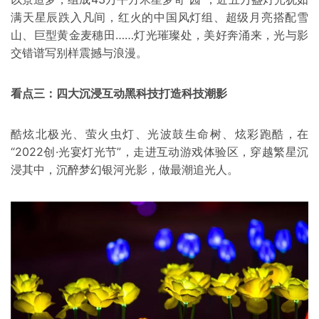
满天星辰跌入凡间，红火的中国风灯组、超级月亮搭配雪
山、巨型黄金麦穗田……灯光璀璨处，美好奔涌来，光与影
交错谱写别样震撼与浪漫。
看点三：四大沉浸互动黑科技打造科技潮影
酷炫北极光、萤火虫灯、光波鼓生命树、炫彩跑酷，在
“2022创·光宴灯光节”，走进互动游戏体验区，穿越繁星沉
浸其中，沉醉梦幻银河光影，做最潮追光人。