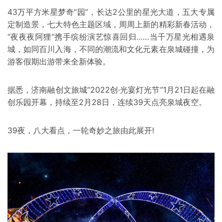
43万平方米星梦奇“园”，长达2公里的星光大道，五大专属
定制造景，七大特色主题区域，周周上新的精彩新春活动，
“夜夜夜阿狸”携手缤纷演艺惊喜回归……当千万星光相遇泉
城，如同百川入海，不同的潮流和文化元素在泉城碰撞，为
游客假期出游带来全新体验。
据悉，济南融创文旅城“2022创·光宴灯光节”1月21日起在融
创乐园开幕，持续至2月28日，连续39天点亮泉城夜空。
39夜，八大看点，一轮奇妙之旅由此展开!