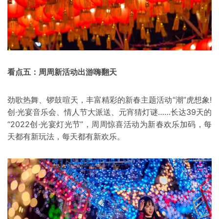
看点五：周周新活动出游嗨翻天
劲歌热舞、锣鼓喧天，丰富精彩的新春主题活动“潮”虎想象!
创·光宴音乐会、情人节大派送、元宵猜灯谜……长达39天的
“2022创·光宴灯光节”，周周惊喜活动为新春欢乐加码，每
天都有新玩法，每天都有新欢乐。