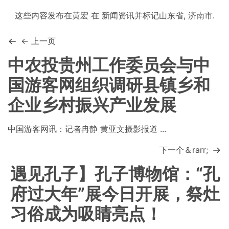
这些内容发布在
黄宏
在
新闻资讯
并标记
山东省
,
济南市
.
← 上一页
中农投贵州工作委员会与中
国游客网组织调研县镇乡和
企业乡村振兴产业发展
中国游客网讯：记者冉静 黄亚文摄影报道 ...
下一个＆rarr;
遇见孔子】孔子博物馆：“孔
府过大年”展今日开展，祭灶
习俗成为吸睛亮点！