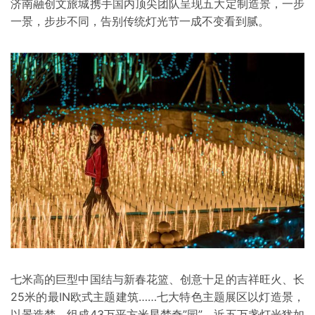
济南融创文旅城携手国内顶尖团队呈现五大定制造景，一步
一景，步步不同，告别传统灯光节一成不变看到腻。
七米高的巨型中国结与新春花篮、创意十足的吉祥旺火、长
25米的最IN欧式主题建筑……七大特色主题展区以灯造景，
以景造梦，组成43万平方米星梦奇”园”，近五万盏灯光犹如