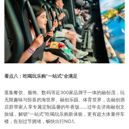
看点八：吃喝玩乐购“一站式”全满足
逛集餐饮、服饰、数码等近300家品牌于一体的融创茂，玩
无限趣味与惊喜的海世界、融创乐园、体育世界，去融创酒
店群带家人享专属定制温馨的年夜饭……过年去济南融创文
旅城，解锁“一站式”吃喝玩乐购新体验，更有超大体量停车
楼，告别过节拥堵，畅快出行NO.1。