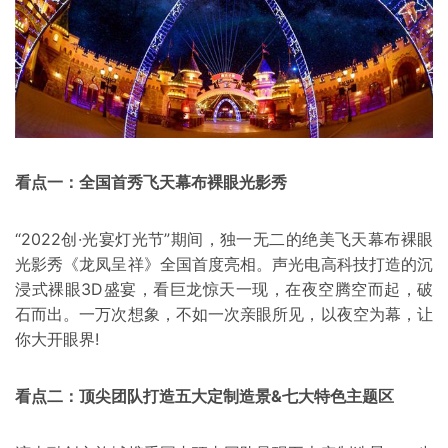
看点一：全国首秀飞天幕布裸眼光影秀
“2022创·光宴灯光节”期间，独一无二的绝美飞天幕布裸眼
光影秀《龙凤呈祥》全国首度亮相。声光电高科技打造的沉
浸式裸眼3D盛宴，看巨龙惊天一现，在夜空腾空而起，破
石而出。一万次想象，不如一次亲眼所见，以夜空为幕，让
你大开眼界!
看点二：顶尖团队打造五大定制造景&七大特色主题区