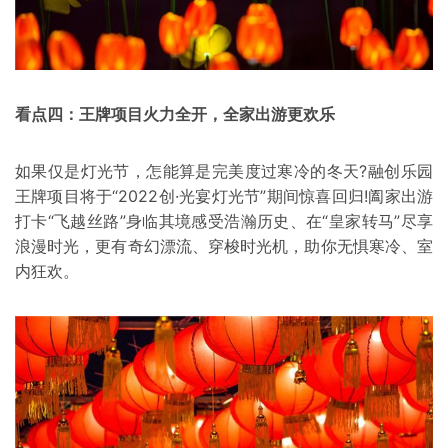
看点四：王牌项目火力全开，全家出游更欢乐
如果仅是灯光节，怎能算是完美度过寒冷的冬天?融创乐园
王牌项目将于“2022创·光宴灯光节”期间惊喜回归!阖家出游
打卡“飞越丝路”身临其境感受浩瀚历史、在“皇家转马”尽享
浪漫时光，更有奇幻漂流、穿梭时光机，助你无惧寒冷、室
内狂欢。