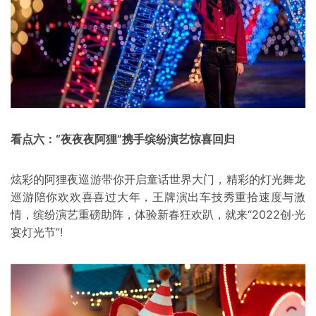
看点六：“夜夜夜阿狸”携手缤纷演艺惊喜回归
炫彩的阿狸夜巡游带你开启童话世界大门，精彩的灯光舞龙
巡游陪你欢欢喜喜过大年，王牌演出车技秀重拾速度与激
情，缤纷演艺重磅助阵，体验新春狂欢趴，就来“2022创·光
宴灯光节”!