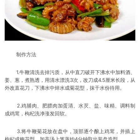
制作方法
1.牛鞭清洗去掉污质，从中直刀破开下沸水中加料酒、
姜、葱，煮熟透，用清水漂洗3次，改刀成4.5厘米长段，从
外改直花刀，下沸水中焯水成菊花型，抹干水份待用。
2.鸡脯肉、肥膘肉加蛋清、水芡、盐、味精、调料制
成鸡茸，枸杞洗净涨发回软。
3.将牛鞭菊花放在盘中，顶部逐个酿上鸡茸，并插上
枸杞成
梅花
型，加高汤上笼蒸约4分钟取出装盘造型。