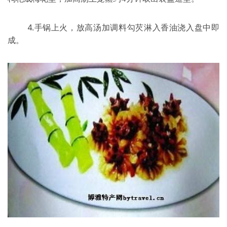
4.手锅上火，放高
汤加
调料勾芡淋入
香油
浇入盘中即
成。