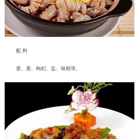
配 料
姜、葱、枸杞、盐、味精等。