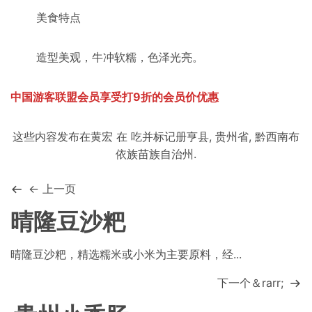
美食特点
造型美观，牛冲软糯，色泽光亮。
中国游客联盟会员享受打9折的会员价优惠
这些内容发布在
黄宏
在
吃
并标记
册亨县
,
贵州省
,
黔西南布
依族苗族自治州
.
← 上一页
晴隆豆沙粑
晴隆豆沙粑，精选糯米或小米为主要原料，经...
下一个＆rarr;