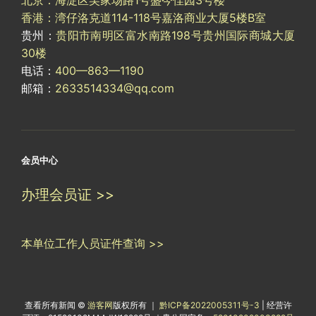
香港：湾仔洛克道114-118号嘉洛商业大厦5楼B室
贵州：
贵阳市南明区富水南路198号贵州国际商城大厦
30楼
电话：
400—863—1190
邮箱：
2633514334@qq.com
会员中心
办理会员证 >>
本单位工作人员证件查询 >>
查看所有新闻 ©
游客网
版权所有 ｜
黔ICP备2022005311号-3
| 经营许