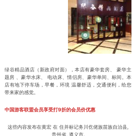
绿谷精品酒店（新政府对面），本店有豪华套房、 豪华主
题房 、豪华水床、 电动床、情侣房、豪华单间、标间。本
店有地下停车场，早餐，环境 温馨舒适，交通便利，给您
带来家的感觉。
中国游客联盟会员享受打9折的会员价优惠
这些内容发布在
黄宏
在
住
并标记
务川仡佬族苗族自治县
,
贵州省
,
遵义市
.